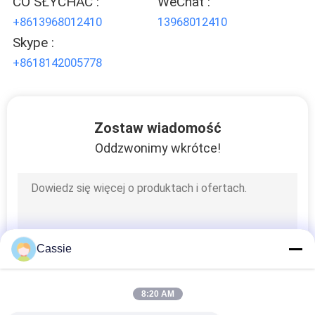
CO SŁYCHAĆ :
WeChat :
WYCENĘ
+8613968012410
13968012410
Skype :
SITEMAP
+8618142005778
POLITYKA
Zostaw wiadomość
PRYWATNOŚCI
Oddzwonimy wkrótce!
Cassie
8:20 AM