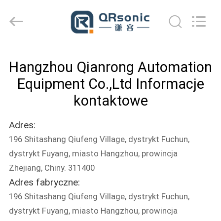
Hangzhou
Qianrong
Automation
Equipment
Co.,Ltd.
All
Rights
Reserved.
DOM
Hangzhou Qianrong Automation
PRODUKTY
Equipment Co.,Ltd Informacje
kontaktowe
O
Adres:
NAS
196 Shitashang Qiufeng Village, dystrykt Fuchun,
dystrykt Fuyang, miasto Hangzhou, prowincja
WYCIECZKA
Zhejiang, Chiny. 311400
PO
Adres fabryczne:
FABRYCE
196 Shitashang Qiufeng Village, dystrykt Fuchun,
dystrykt Fuyang, miasto Hangzhou, prowincja