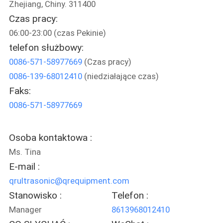
Zhejiang, Chiny. 311400
KONTROLA
Czas pracy:
JAKOŚCI
06:00-23:00 (czas Pekinie)
telefon służbowy:
SKONTAKTUJ
0086-571-58977669
(Czas pracy)
SIĘ
0086-139-68012410
(niedziałające czas)
Z
Faks:
NAMI
0086-571-58977669
NOWOŚCI
Osoba kontaktowa :
Ms. Tina
E-mail :
SPRAWY
qrultrasonic@qrequipment.com
Stanowisko :
Telefon :
POPROŚ
Manager
8613968012410
O