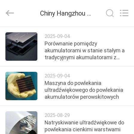
Hangzhou
Qianrong
Automation
Chiny Hangzhou Qianrong Automation Equipment Co.,Ltd wiadomości z firmy
Equipment
Co.,Ltd.
All
Rights
Reserved.
DOM
2025-09-04
Porównanie pomiędzy
PRODUKTY
akumulatorami w stanie stałym a
tradycyjnymi akumulatorami z
płynnym litowym
O
2025-09-04
NAS
Maszyna do powlekania
ultradźwiękowego do powlekania
akumulatorów perowskitowych
WYCIECZKA
PO
2025-08-29
FABRYCE
Natryskiwanie ultradźwiękowe do
powlekania cienkimi warstwami