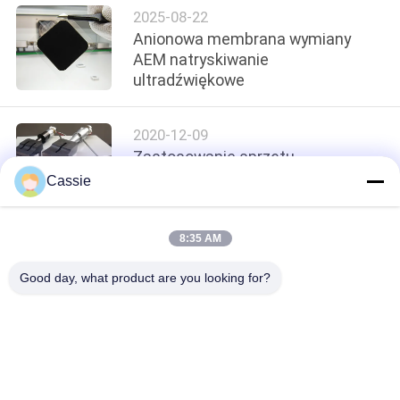
2025-08-22
WYCENĘ
Anionowa membrana wymiany
AEM natryskiwanie
SITEMAP
ultradźwiękowe
POLITYKA
2020-12-09
Zastosowanie sprzętu
PRYWATNOŚCI
ultradźwiękowego w maszynie
Cassie
maskującej
8:35 AM
loading...
Good day, what product are you looking for?
popularne kategorie
Wszystko
Spawanie 
Maszyna Do 
Ultradźwiękowe 
Powlekania Sprayu 
Metali
Ultradźwiękowego