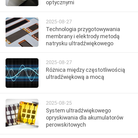
optycznymi
KONTROLA
JAKOŚCI
2025-08-27
Technologia przygotowywania
SKONTAKTUJ
membrany i elektrody metodą
natrysku ultradźwiękowego
SIĘ
Z
2025-08-27
NAMI
Różnica między częstotliwością
ultradźwiękową a mocą
NOWOŚCI
2025-08-25
SPRAWY
System ultradźwiękowego
opryskiwania dla akumulatorów
POPROŚ
perowskitowych
O