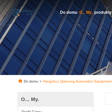
Do domu
O... My.
produkty
Do domu
>
Hangzhou Qianrong Automation Equipment C
O... My.