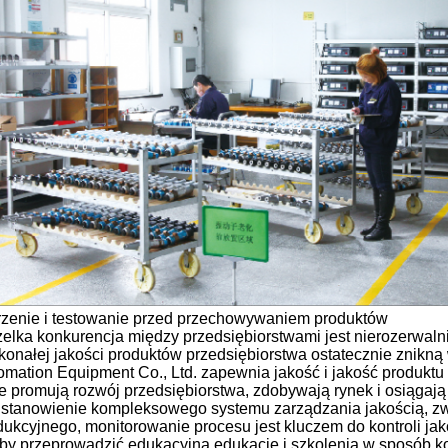
rzenie i testowanie przed przechowywaniem produktów
elka konkurencja między przedsiębiorstwami jest nierozerwalni
konałej jakości produktów przedsiębiorstwa ostatecznie znikną 
omation Equipment Co., Ltd. zapewnia jakość i jakość produktu 
re promują rozwój przedsiębiorstwa, zdobywają rynek i osiągają 
Ustanowienie kompleksowego systemu zarządzania jakością, zwr
dukcyjnego, monitorowanie procesu jest kluczem do kontroli jako
Aby przeprowadzić edukacyjną edukację i szkolenia w sposób 