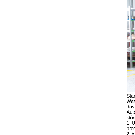
Sta
Wsz
dos
Aut
któ
1. 
pro
2. 