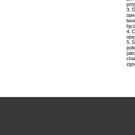
prz
3. 
ope
two
łąc
4. 
ope
5. 
pot
jak
chw
zgo