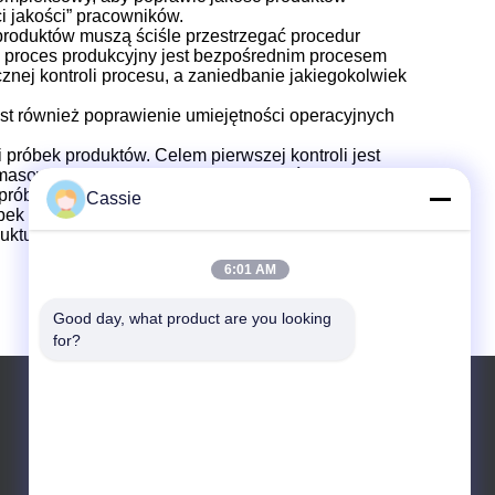
 jakości” pracowników.
produktów muszą ściśle przestrzegać procedur
proces produkcyjny jest bezpośrednim procesem
znej kontroli procesu, a zaniedbanie jakiegokolwiek
est również poprawienie umiejętności operacyjnych
i próbek produktów.
Celem pierwszej kontroli jest
masowej produkcji bez nieprawidłowości
 próbek określa stabilność procesu, dodatkowo
Cassie
bek i odpowiednio dostosowuje proces produkcji
uktu.
6:01 AM
Good day, what product are you looking 
for?