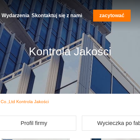
Wydarzenia
Skontaktuj się z nami
zacytować
Kontrola Jakości
o.,Ltd Kontrola Jakości
Profil firmy
Wycieczka po fa