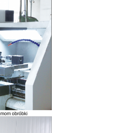
emom obróbki