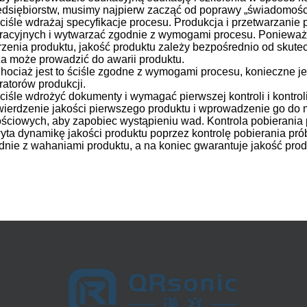
edsiębiorstw, musimy najpierw zacząć od poprawy „świadomości
Ściśle wdrażaj specyfikacje procesu.
Produkcja i przetwarzanie 
racyjnych i wytwarzać zgodnie z wymogami procesu.
Ponieważ 
rzenia produktu, jakość produktu zależy bezpośrednio od skutec
za może prowadzić do awarii produktu.
Chociaż jest to ściśle zgodne z wymogami procesu, konieczne j
ratorów produkcji.
Ściśle wdrożyć dokumenty i wymagać pierwszej kontroli i kontrol
wierdzenie jakości pierwszego produktu i wprowadzenie go do 
ościowych, aby zapobiec wystąpieniu wad.
Kontrola pobierania
yta dynamikę jakości produktu poprzez kontrolę pobierania pró
dnie z wahaniami produktu, a na koniec gwarantuje jakość prod