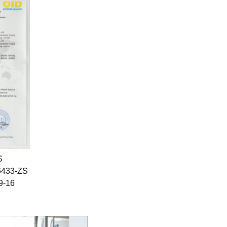
S
6433-ZS
09-16