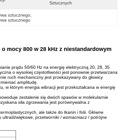
Sztucznych
zywa sztucznego
, 
zywa sztucznego
 o mocy 800 w 28 kHz z niestandardowym
anie prądu 50/60 Hz na energię elektryczną 20, 28, 35
yczna o wysokiej częstotliwości jest ponownie przetwarzana
ępnie ruch mechaniczny jest przekazywany do głowicy
zmieniać amplitudę.
, w którym energia wibracji jest przekształcana w energię
 powoduje zestalenie się dwóch spawów w molekularnie
 uzyskana siła zgrzewania jest porównywalna z
moplastycznych, ale także do tkanin i folii.
Główne
ultradźwiękowe, przetworniki / wzmacniacz / potrójne