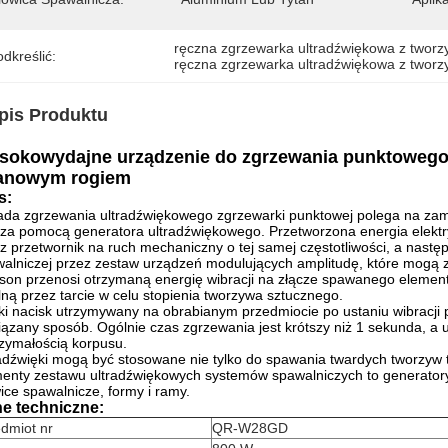
ręczna zgrzewarka ultradźwiękowa z twor
dkreślić:
ręczna zgrzewarka ultradźwiękowa z twor
pis Produktu
sokowydajne urządzenie do zgrzewania punktowego
tanowym rogiem
s:
da zgrzewania ultradźwiękowego zgrzewarki punktowej polega na zami
za pomocą generatora ultradźwiękowego.
Przetworzona energia elektr
z przetwornik na ruch mechaniczny o tej samej częstotliwości, a nast
alniczej przez zestaw urządzeń modulujących amplitudę, które mogą 
son przenosi otrzymaną energię wibracji na złącze spawanego elementu
lną przez tarcie w celu stopienia tworzywa sztucznego.
ki nacisk utrzymywany na obrabianym przedmiocie po ustaniu wibracji
iązany sposób.
Ogólnie czas zgrzewania jest krótszy niż 1 sekunda, a
zymałością korpusu.
adźwięki mogą być stosowane nie tylko do spawania twardych tworzyw ter
enty zestawu ultradźwiękowych systemów spawalniczych to generatory 
ice spawalnicze, formy i ramy.
e techniczne:
dmiot nr
QR-W28GD