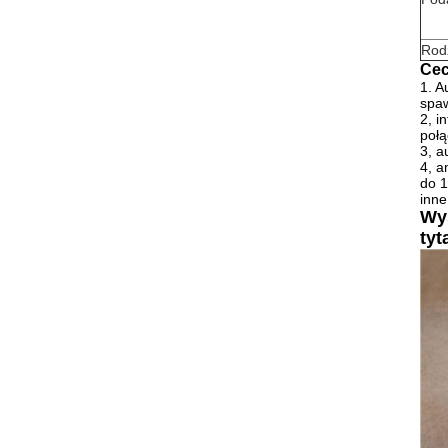
Rod
Cec
1. A
spa
2, i
połą
3, a
4, a
do 1
inne
Wy
ty