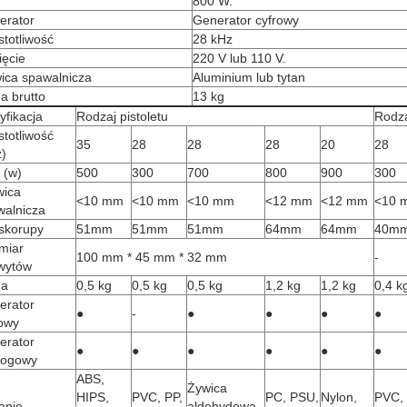
800 W.
erator
Generator cyfrowy
totliwość
28 kHz
ięcie
220 V lub 110 V.
ica spawalnicza
Aluminium lub tytan
a brutto
13 kg
yfikacja
Rodzaj pistoletu
Rodza
totliwość
35
28
28
28
20
28
z)
 (w)
500
300
700
800
900
300
wica
<10 mm
<10 mm
<10 mm
<12 mm
<12 mm
<10 
walnicza
 skorupy
51mm
51mm
51mm
64mm
64mm
40m
miar
100 mm * 45 mm * 32 mm
-
wytów
a
0,5 kg
0,5 kg
0,5 kg
1,2 kg
1,2 kg
0,4 k
erator
●
-
●
●
●
●
rowy
erator
●
●
●
●
●
●
logowy
ABS,
Żywica
HIPS,
PVC, PP,
PC, PSU,
Nylon,
PVC, 
anie
aldehydowa,