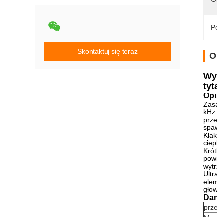
Po
Skontaktuj się teraz
O
Wy
ty
Opi
Zasa
kHz 
prze
spaw
Klak
ciep
Krót
pow
wytr
Ultr
elem
głow
Dan
prze