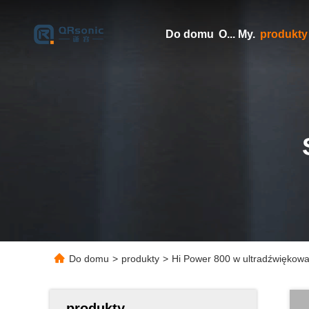
Do domu
O... My.
produkty
Do domu
>
produkty
>
Hi Power 800 w ultradźwiękow
produkty