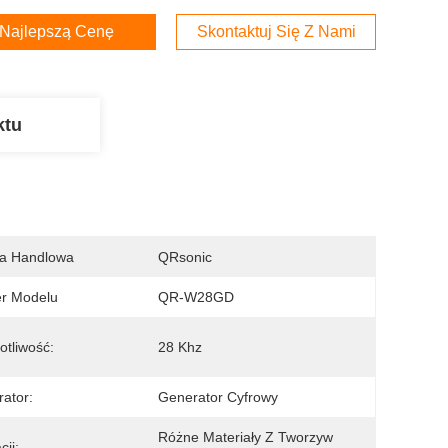
Najlepszą Cenę
Skontaktuj Się Z Nami
ktu
a Handlowa
QRsonic
r Modelu
QR-W28GD
otliwość:
28 Khz
ator:
Generator Cyfrowy
Różne Materiały Z Tworzyw 
cji: