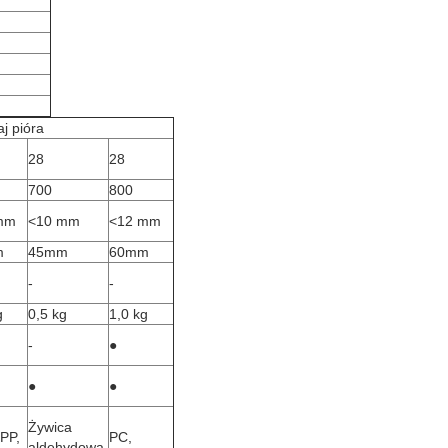
j pióra
28
28
700
800
mm
<10 mm
<12 mm
m
45mm
60mm
-
-
g
0,5 kg
1,0 kg
-
●
●
●
Żywica
PP,
PC,
aldehydowa,