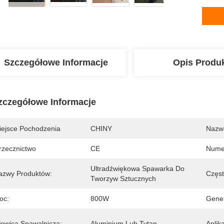
Szczegółowe Informacje
Opis Produ
zczegółowe Informacje
iejsce Pochodzenia
CHINY
Nazw
rzecznictwo
CE
Nume
Ultradźwiękowa Spawarka Do 
azwy Produktów:
Częst
Tworzyw Sztucznych
oc:
800W
Gener
łowica Spawalnicza:
Aluminium Lub Tytan
Aplika