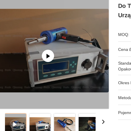
Do T
Urzą
MOQ:
Cena £
Stand
Opako
Okres 
Metoda
Pojem