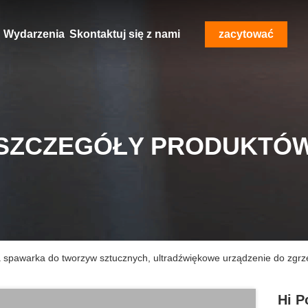
Wydarzenia
Skontaktuj się z nami
zacytować
SZCZEGÓŁY PRODUKTÓ
a spawarka do tworzyw sztucznych, ultradźwiękowe urządzenie do zgr
Hi P