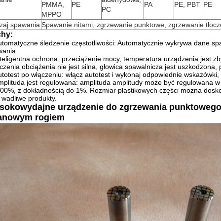
PMMA,
PE
PA
PE, PBT
PE
PC
MPPO
zaj spawania
Spawanie nitami, zgrzewanie punktowe, zgrzewanie tłoc
hy:
utomatyczne śledzenie częstotliwości: Automatycznie wykrywa dane spa
wania.
nteligentna ochrona: przeciążenie mocy, temperatura urządzenia jest zby
czenia obciążenia nie jest silna, głowica spawalnicza jest uszkodzona, pr
utotest po włączeniu: włącz autotest i wykonaj odpowiednie wskazówki, 
mplituda jest regulowana: amplituda amplitudy może być regulowan
00%, z dokładnością do 1%.
Rozmiar plastikowych części można doskon
 wadliwe produkty.
sokowydajne urządzenie do zgrzewania punktowego
tanowym rogiem