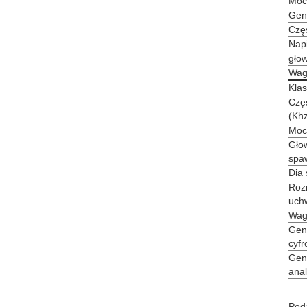
Moc
Gen
Częs
Nap
głow
Wag
Klas
Częs
(Kh
Moc
Gło
spa
Dia
Roz
uch
Wag
Gen
cyf
Gen
ana
Pod