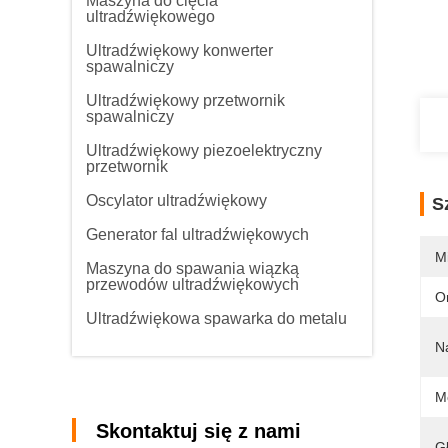
Maszyna do cięcia
ultradźwiękowego
Ultradźwiękowy konwerter
spawalniczy
Ultradźwiękowy przetwornik
spawalniczy
Ultradźwiękowy piezoelektryczny
przetwornik
Oscylator ultradźwiękowy
S
Generator fal ultradźwiękowych
M
Maszyna do spawania wiązką
przewodów ultradźwiękowych
O
Ultradźwiękowa spawarka do metalu
N
M
Skontaktuj się z nami
G