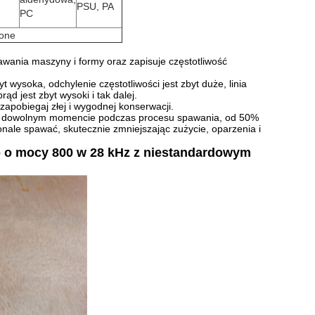
PSU, PA
PC
zone
wania maszyny i formy oraz zapisuje częstotliwość
t wysoka, odchylenie częstotliwości jest zbyt duże, linia
ąd jest zbyt wysoki i tak dalej.
zapobiegaj złej i wygodnej konserwacji.
a w dowolnym momencie podczas procesu spawania, od 50%
ale spawać, skutecznie zmniejszając zużycie, oparzenia i
 o mocy 800 w 28 kHz z niestandardowym