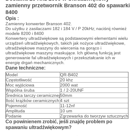
zamienny przetwornik Branson 402 do spawarki
8400
Opis
:
Zamienny konwerter Branson 402.
Do użytku z zasilaczami 182 i 184 V / P 20kHz;
naciśnij również
modele 8200 i 8400
Konwertery ultradźwiękowe są podstawowymi elementami wielu
urządzeń ultradźwiękowych, takich jak nożyce ultradźwiękowe,
ultradźwiękowe maszyny do wiercenia na gorąco i
ultradźwiękowe maszyny maskujące.
Ich główną funkcją jest
generowanie fal ultradźwiękowych i przekształcanie ich w
energię drgań mechanicznych.
Dane techniczne:
Model
QR-B402
Częstotliwość
20 khz
Moc wyjściowa
2000 wat
Wspólna śruba
1 / 2-20UNF
Średnica tarczy ceramicznej
50mm
Ilość krążków ceramicznych
4 szt
Pojemność
11-12nf
Amplituda
10 um
Podanie
Zgrzewarka do tworzyw sztucznych
Co powinienem zrobić, jeśli znajdę problem po
spawaniu ultradźwiękowym?