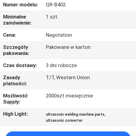
KONTROLA
Numer modelu:
QR-B402
JAKOŚCI
Minimalne
1 szt.
zamówienie:
SKONTAKTUJ
Cena:
Negotation
SIĘ
Szczegóły
Pakowane w karton
Z
pakowania:
NAMI
Czas dostawy:
3 dni robocze
Zasady
T/T, Western Union
NOWOŚCI
płatności:
Możliwość
2000szt miesięcznie
Supply:
SPRAWY
High Light:
,
ultrasonic welding machine parts
ultrasonic converter
POPROŚ
O