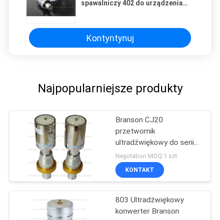
spawalniczy 402 do urządzenia
spawalniczego 8400, przetwornik
ultradźwiękowy 20 Khz
Kontyntynuj
Najpopularniejsze produkty
Branson CJ20
przetwornik
ultradźwiękowy do serii
2000
Negotation MOQ:1 szt.
KONTAKT
803 Ultradźwiękowy
konwerter Branson