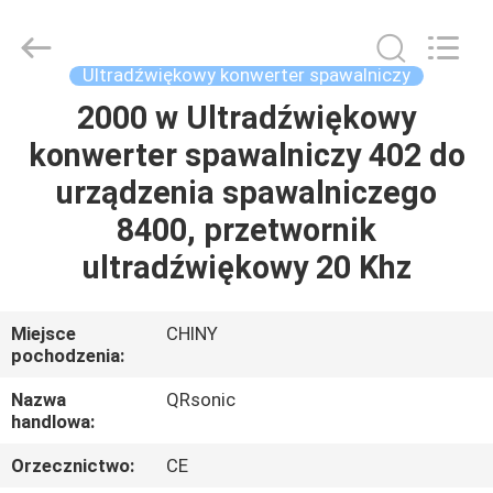
Hangzhou
Qianrong
Automation
Equipment
Co.,Ltd.
Ultradźwiękowy konwerter spawalniczy
All
Rights
Reserved.
2000 w Ultradźwiękowy
DOM
konwerter spawalniczy 402 do
PRODUKTY
urządzenia spawalniczego
8400, przetwornik
O
ultradźwiękowy 20 Khz
NAS
Miejsce
CHINY
pochodzenia:
WYCIECZKA
PO
Nazwa
QRsonic
handlowa:
FABRYCE
Orzecznictwo:
CE