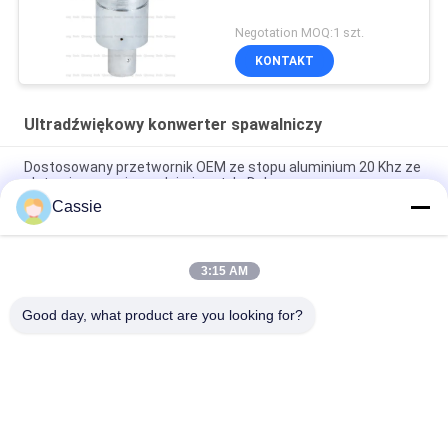
Negotation MOQ:1 szt.
KONTAKT
Ultradźwiękowy konwerter spawalniczy
Dostosowany przetwornik OEM ze stopu aluminium 20 Khz ze
złotymi masami przednimi w stylu Dukane
Cassie
Ultradźwiękowy konwerter spawalniczy 35 Khz 1200 W z
materiałami tytanowymi
3:15 AM
41S30 Dukane Converter 20Khz przetwornik ultradźwiękowy z
otworem chłodzącym
Good day, what product are you looking for?
popularne kategorie
Wszystko
Spawanie 
Maszyna Do 
Ultradźwiękowe 
Powlekania Sprayu 