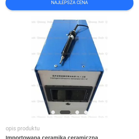
NAJLEPSZA CENA
WYCENĘ
SITEMAP
POLITYKA
PRYWATNOŚCI
opis produktu
Importowana ceramika ceramiczna