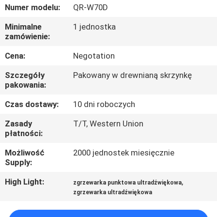
KONTROLA
Numer modelu:
QR-W70D
JAKOŚCI
Minimalne
1 jednostka
zamówienie:
SKONTAKTUJ
Cena:
Negotation
SIĘ
Szczegóły
Pakowany w drewnianą skrzynkę
Z
pakowania:
NAMI
Czas dostawy:
10 dni roboczych
Zasady
T/T, Western Union
NOWOŚCI
płatności:
Możliwość
2000 jednostek miesięcznie
Supply:
SPRAWY
High Light:
,
zgrzewarka punktowa ultradźwiękowa
zgrzewarka ultradźwiękowa
POPROŚ
O