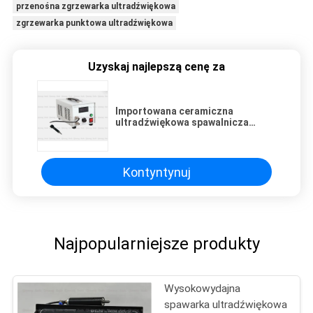
przenośna zgrzewarka ultradźwiękowa
zgrzewarka punktowa ultradźwiękowa
Uzyskaj najlepszą cenę za
Importowana ceramiczna
ultradźwiękowa spawalnicza
piezoelektryczna metalowa
głowica do osadzania miedzi 70
kHz
Kontyntynuj
Najpopularniejsze produkty
Wysokowydajna
spawarka ultradźwiękowa