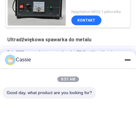
Negotation MOQ:1 jednostka
KONTAKT
Ultradźwiękowa spawarka do metalu
Fale RFID o wysokiej częstotliwości 70 Khz Ultradźwiękowa
technologia szybkiego połączenia dla karty Metro
Cassie
Przenośna spawarka ultradźwiękowa o wysokiej
częstotliwości 70 Khz 50W do spawania anten miedzianych
9:57 AM
Ultradźwiękowa spawarka metali do osadzania anten
Good day, what product are you looking for?
popularne kategorie
Wszystko
Spawanie 
Maszyna Do 
Ultradźwiękowe 
Powlekania Sprayu 
Metali
Ultradźwiękowego