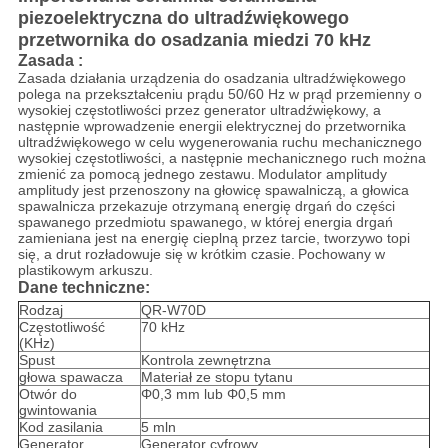
piezoelektryczna do ultradźwiękowego
przetwornika do osadzania miedzi 70 kHz
Zasada
:
Zasada działania urządzenia do osadzania ultradźwiękowego
polega na przekształceniu prądu 50/60 Hz w prąd przemienny o
wysokiej częstotliwości przez generator ultradźwiękowy, a
następnie wprowadzenie energii elektrycznej do przetwornika
ultradźwiękowego w celu wygenerowania ruchu mechanicznego
wysokiej częstotliwości, a następnie mechanicznego ruch można
zmienić za pomocą jednego zestawu.
Modulator amplitudy
amplitudy jest przenoszony na głowicę spawalniczą, a głowica
spawalnicza przekazuje otrzymaną energię drgań do części
spawanego przedmiotu spawanego, w której energia drgań
zamieniana jest na energię cieplną przez tarcie, tworzywo topi
się, a drut rozładowuje się w krótkim czasie.
Pochowany w
plastikowym arkuszu.
Dane techniczne:
Rodzaj
QR-W70D
Częstotliwość
70 kHz
(KHz)
Spust
Kontrola zewnętrzna
głowa spawacza
Materiał ze stopu tytanu
Otwór do
Φ0,3 mm lub Φ0,5 mm
gwintowania
Kod zasilania
5 mln
Generator
Generator cyfrowy