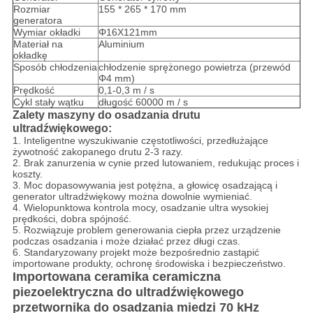
Rozmiar
155 * 265 * 170 mm
generatora
Wymiar okładki
Φ16X121mm
Materiał na
Aluminium
okładkę
Sposób chłodzenia
chłodzenie sprężonego powietrza (przewód
Φ4 mm)
Prędkość
0,1-0,3 m / s
Cykl stały wątku
długość 60000 m / s
Zalety maszyny do osadzania drutu
ultradźwiękowego:
1. Inteligentne wyszukiwanie częstotliwości, przedłużające
żywotność zakopanego drutu 2-3 razy.
2. Brak zanurzenia w cynie przed lutowaniem, redukując proces i
koszty.
3. Moc dopasowywania jest potężna, a głowicę osadzającą i
generator ultradźwiękowy można dowolnie wymieniać.
4. Wielopunktowa kontrola mocy, osadzanie ultra wysokiej
prędkości, dobra spójność.
5. Rozwiązuje problem generowania ciepła przez urządzenie
podczas osadzania i może działać przez długi czas.
6. Standaryzowany projekt może bezpośrednio zastąpić
importowane produkty, ochronę środowiska i bezpieczeństwo.
Importowana ceramika ceramiczna
piezoelektryczna do ultradźwiękowego
przetwornika do osadzania miedzi 70 kHz