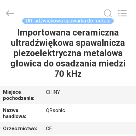
Hangzhou
Qianrong
Automation
Equipment
Co.,Ltd.
Ultradźwiękowa spawarka do metalu
All
Rights
Reserved.
Importowana ceramiczna
DOM
ultradźwiękowa spawalnicza
PRODUKTY
piezoelektryczna metalowa
głowica do osadzania miedzi
O
70 kHz
NAS
Miejsce
CHINY
pochodzenia:
WYCIECZKA
PO
Nazwa
QRsonic
handlowa:
FABRYCE
Orzecznictwo:
CE