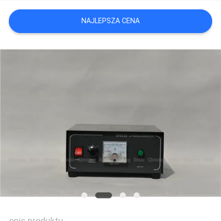
WYCENĘ
NAJLEPSZA CENA
SITEMAP
POLITYKA
PRYWATNOŚCI
opis produktu