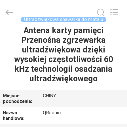
Hangzhou
Qianrong
Automation
Equipment
Co.,Ltd.
Ultradźwiękowa spawarka do metalu
All
Rights
Reserved.
Antena karty pamięci
DOM
Przenośna zgrzewarka
PRODUKTY
ultradźwiękowa dzięki
wysokiej częstotliwości 60
O
kHz technologii osadzania
NAS
ultradźwiękowego
WYCIECZKA
Miejsce
CHINY
pochodzenia:
PO
FABRYCE
Nazwa
QRsonic
handlowa: