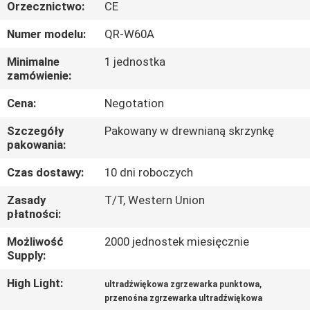
KONTROLA
Orzecznictwo:
CE
JAKOŚCI
Numer modelu:
QR-W60A
Minimalne
1 jednostka
SKONTAKTUJ
zamówienie:
SIĘ
Cena:
Negotation
Z
Szczegóły
Pakowany w drewnianą skrzynkę
NAMI
pakowania:
Czas dostawy:
10 dni roboczych
NOWOŚCI
Zasady
T/T, Western Union
płatności:
SPRAWY
Możliwość
2000 jednostek miesięcznie
Supply:
POPROŚ
High Light:
,
ultradźwiękowa zgrzewarka punktowa
przenośna zgrzewarka ultradźwiękowa
O