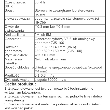
Częstotliwość
60 kHz
(KHz)
Spust
Sterowanie zewnętrzne lub sterowanie
ręczne
głowa spawacza
odporna na zużycie stal stopowa powyżej
HRC55 °
Otwór do
Φ0,3 mm lub Φ0,5 mm
gwintowania
Kod zasilania
2M lub 5M
Generator
Generator cyfrowy V6.6 lub analogowy
generator ZJS-100
Rozmiar
280 * 320 * 140 mm (V6.6)
generatora
280 * 320 * 150 mm (ZJS-100)
Wymiar okładki
Φ25X100mm
Materiał na
Nylon lub aluminium
okładkę
Sposób chłodzenia
chłodzenie sprężonego powietrza (przewód
Φ4 mm)
Prędkość
0,1-0,3 m / s
Cykl stały wątku
długość 60000 m / s
Cecha produktu:
1. Złącze lutowane jest twarde i może być technicznie nie
wirtualnym lutowaniem.
2. Złącza lutowane mają ten sam rozmiar, jednolite linie i dobrą
konsystencję.
3. Złącze lutowane jest małe, nie podnosi jakości cewki i łatwo
jest wcisnąć pakiet.