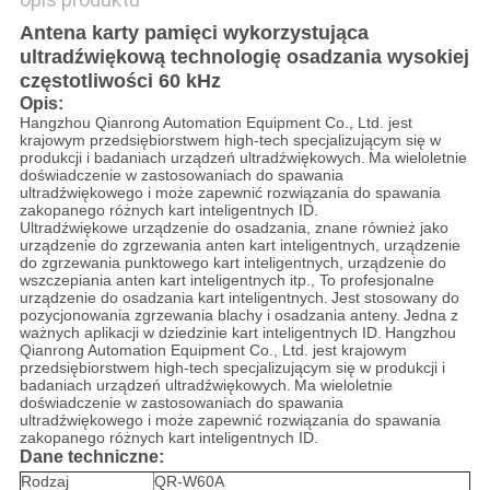
Antena karty pamięci wykorzystująca
ultradźwiękową technologię osadzania wysokiej
częstotliwości 60 kHz
Opis:
Hangzhou Qianrong Automation Equipment Co., Ltd. jest
krajowym przedsiębiorstwem high-tech specjalizującym się w
produkcji i badaniach urządzeń ultradźwiękowych.
Ma wieloletnie
doświadczenie w zastosowaniach do spawania
ultradźwiękowego i może zapewnić rozwiązania do spawania
zakopanego różnych kart inteligentnych ID.
Ultradźwiękowe urządzenie do osadzania, znane również jako
urządzenie do zgrzewania anten kart inteligentnych, urządzenie
do zgrzewania punktowego kart inteligentnych, urządzenie do
wszczepiania anten kart inteligentnych itp., To profesjonalne
urządzenie do osadzania kart inteligentnych.
Jest stosowany do
pozycjonowania zgrzewania blachy i osadzania anteny.
Jedna z
ważnych aplikacji w dziedzinie kart inteligentnych ID.
Hangzhou
Qianrong Automation Equipment Co., Ltd. jest krajowym
przedsiębiorstwem high-tech specjalizującym się w produkcji i
badaniach urządzeń ultradźwiękowych.
Ma wieloletnie
doświadczenie w zastosowaniach do spawania
ultradźwiękowego i może zapewnić rozwiązania do spawania
zakopanego różnych kart inteligentnych ID.
Dane techniczne:
Rodzaj
QR-W60A