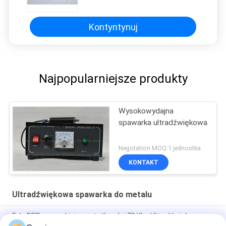
kHz technologii osadzania
ultradźwiękowego
Kontyntynuj
Najpopularniejsze produkty
Wysokowydajna
spawarka ultradźwiękowa
Negotation MOQ:1 jednostka
KONTAKT
Ultradźwiękowa spawarka do metalu
Fale RFID o wysokiej częstotliwości 70 Khz Ultradźwiękowa
technologia szybkiego połączenia dla karty Metro