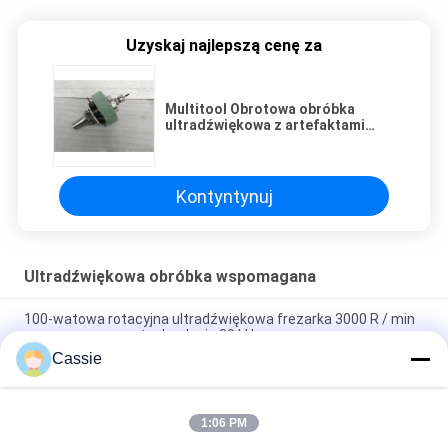
Uzyskaj najlepszą cenę za
Multitool Obrotowa obróbka
ultradźwiękowa z artefaktami
Przetwarzanie materiału 100 Watt
Kontyntynuj
Ultradźwiękowa obróbka wspomagana
100-watowa rotacyjna ultradźwiękowa frezarka 3000 R / min
z zaawansowaną technologią 20 kHz
Cassie
Multitool Obrotowa obróbka ultradźwiękowa z artefaktami
Przetwarzanie materiału 100 Watt
1:06 PM
Wysokoczęstotliwościowa obróbka wspomagana