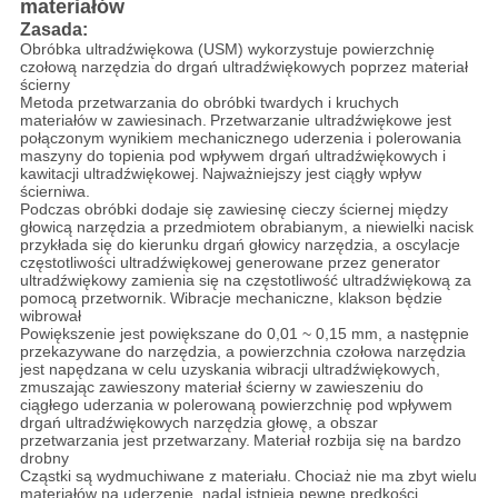
materiałów
Zasada:
Obróbka ultradźwiękowa (USM) wykorzystuje powierzchnię
czołową narzędzia do drgań ultradźwiękowych poprzez materiał
ścierny
Metoda przetwarzania do obróbki twardych i kruchych
materiałów w zawiesinach.
Przetwarzanie ultradźwiękowe jest
połączonym wynikiem mechanicznego uderzenia i polerowania
maszyny do topienia pod wpływem drgań ultradźwiękowych i
kawitacji ultradźwiękowej.
Najważniejszy jest ciągły wpływ
ścierniwa.
Podczas obróbki dodaje się zawiesinę cieczy ściernej między
głowicą narzędzia a przedmiotem obrabianym, a niewielki nacisk
przykłada się do kierunku drgań głowicy narzędzia, a oscylacje
częstotliwości ultradźwiękowej generowane przez generator
ultradźwiękowy zamienia się na częstotliwość ultradźwiękową za
pomocą przetwornik.
Wibracje mechaniczne, klakson będzie
wibrował
Powiększenie jest powiększane do 0,01 ~ 0,15 mm, a następnie
przekazywane do narzędzia, a powierzchnia czołowa narzędzia
jest napędzana w celu uzyskania wibracji ultradźwiękowych,
zmuszając zawieszony materiał ścierny w zawieszeniu do
ciągłego uderzania w polerowaną powierzchnię pod wpływem
drgań ultradźwiękowych narzędzia głowę, a obszar
przetwarzania jest przetwarzany.
Materiał rozbija się na bardzo
drobny
Cząstki są wydmuchiwane z materiału.
Chociaż nie ma zbyt wielu
materiałów na uderzenie, nadal istnieją pewne prędkości