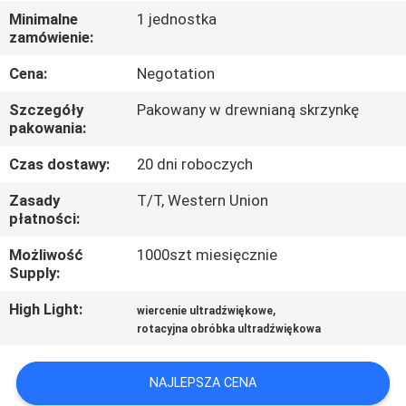
KONTROLA
Minimalne
1 jednostka
zamówienie:
JAKOŚCI
Cena:
Negotation
SKONTAKTUJ
Szczegóły
Pakowany w drewnianą skrzynkę
SIĘ
pakowania:
Z
Czas dostawy:
20 dni roboczych
NAMI
Zasady
T/T, Western Union
płatności:
NOWOŚCI
Możliwość
1000szt miesięcznie
Supply:
SPRAWY
High Light:
,
wiercenie ultradźwiękowe
rotacyjna obróbka ultradźwiękowa
POPROŚ
NAJLEPSZA CENA
O