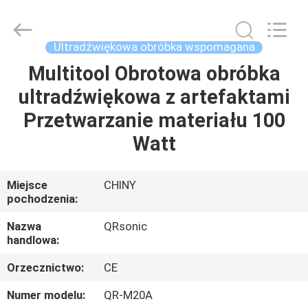
Hangzhou
Qianrong
Automation
Equipment
Co.,Ltd.
Ultradźwiękowa obróbka wspomagana
All
Rights
Reserved.
Multitool Obrotowa obróbka
DOM
ultradźwiękowa z artefaktami
PRODUKTY
Przetwarzanie materiału 100
Watt
O
NAS
Miejsce
CHINY
pochodzenia:
WYCIECZKA
Nazwa
QRsonic
handlowa:
PO
Orzecznictwo:
CE
FABRYCE
Numer modelu:
QR-M20A