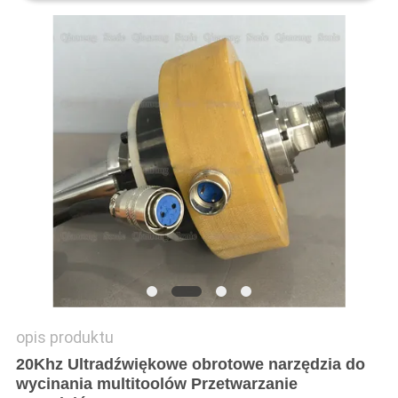
WYCENĘ
SITEMAP
POLITYKA
PRYWATNOŚCI
opis produktu
20Khz Ultradźwiękowe obrotowe narzędzia do
wycinania multitoolów Przetwarzanie