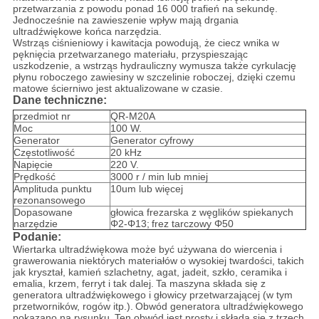
przetwarzania z powodu ponad 16 000 trafień na sekundę.
Jednocześnie na zawieszenie wpływ mają drgania
ultradźwiękowe końca narzędzia.
Wstrząs ciśnieniowy i kawitacja powodują, że ciecz wnika w
pęknięcia przetwarzanego materiału, przyspieszając
uszkodzenie, a wstrząs hydrauliczny wymusza także cyrkulację
płynu roboczego zawiesiny w szczelinie roboczej, dzięki czemu
matowe ścierniwo jest aktualizowane w czasie.
Dane techniczne:
przedmiot nr
QR-M20A
Moc
100 W.
Generator
Generator cyfrowy
Częstotliwość
20 kHz
Napięcie
220 V.
Prędkość
3000 r / min lub mniej
Amplituda punktu
10um lub więcej
rezonansowego
Dopasowane
głowica frezarska z węglików spiekanych
narzędzie
Φ2-Φ13;
frez tarczowy Φ50
Podanie:
Wiertarka ultradźwiękowa może być używana do wiercenia i
grawerowania niektórych materiałów o wysokiej twardości, takich
jak kryształ, kamień szlachetny, agat, jadeit, szkło, ceramika i
emalia, krzem, ferryt i tak dalej.
Ta maszyna składa się z
generatora ultradźwiękowego i głowicy przetwarzającej (w tym
przetworników, rogów itp.).
Obwód generatora ultradźwiękowego
pokazano na rysunku.
Ten obwód jest prosty i składa się z trzech