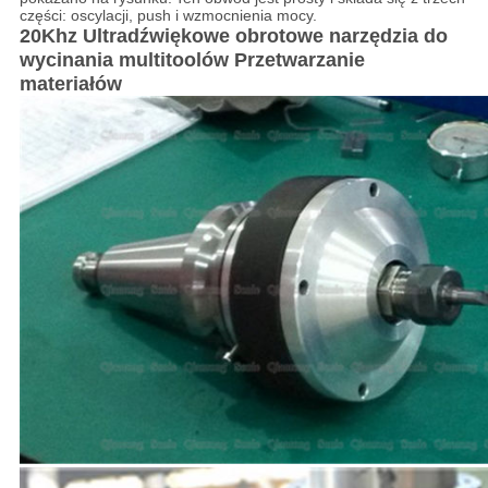
części: oscylacji, push i wzmocnienia mocy.
20Khz Ultradźwiękowe obrotowe narzędzia do
wycinania multitoolów Przetwarzanie
materiałów