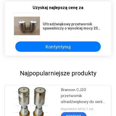
Uzyskaj najlepszą cenę za
Ultradźwiękowy przetwornik
spawalniczy o wysokiej mocy 20
Khz Ultradźwiękowy przetwornik
do ostrza do cięcia żywności
Kontyntynuj
Najpopularniejsze produkty
Branson CJ20
przetwornik
ultradźwiękowy do serii
2000
Negotation MOQ:1 szt.