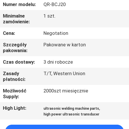
KONTROLA
Numer modelu:
QR-BCJ20
JAKOŚCI
Minimalne
1 szt.
zamówienie:
SKONTAKTUJ
Cena:
Negotation
SIĘ
Szczegóły
Pakowane w karton
Z
pakowania:
NAMI
Czas dostawy:
3 dni robocze
Zasady
T/T, Western Union
NOWOŚCI
płatności:
Możliwość
2000szt miesięcznie
Supply:
SPRAWY
High Light:
,
ultrasonic welding machine parts
high power ultrasonic transducer
POPROŚ
O