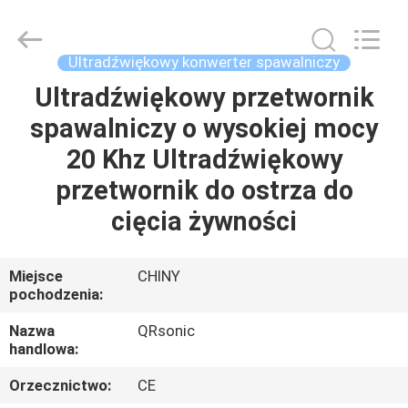
Hangzhou
Qianrong
Automation
Equipment
Co.,Ltd.
Ultradźwiękowy konwerter spawalniczy
All
Rights
Reserved.
Ultradźwiękowy przetwornik
DOM
spawalniczy o wysokiej mocy
PRODUKTY
20 Khz Ultradźwiękowy
przetwornik do ostrza do
O
cięcia żywności
NAS
Miejsce
CHINY
pochodzenia:
WYCIECZKA
PO
Nazwa
QRsonic
handlowa:
FABRYCE
Orzecznictwo:
CE