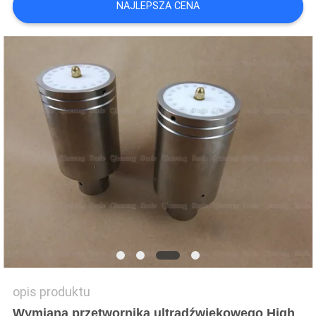
NAJLEPSZA CENA
WYCENĘ
SITEMAP
POLITYKA
PRYWATNOŚCI
opis produktu
Wymiana przetwornika ultradźwiękowego High