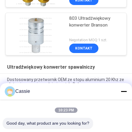
KONTAKT
803 Ultradźwiękowy
konwerter Branson
Negotation MOQ:1 szt.
KONTAKT
Ultradźwiękowy konwerter spawalniczy
Dostosowany przetwornik OEM ze stopu aluminium 20 Khz ze
złotymi masami przednimi w stylu Dukane
Cassie
Ultradźwiękowy konwerter spawalniczy 35 Khz 1200 W z
materiałami tytanowymi
10:23 PM
41S30 Dukane Converter 20Khz przetwornik ultradźwiękowy z
otworem chłodzącym
Good day, what product are you looking for?