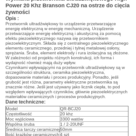
Power 20 Khz Branson CJ20 na ostrze do cięcia
żywności
Opis
:
Przetwornik ultradźwiękowy to urządzenie przetwarzające
energię elektryczną w energię mechaniczną.
Urządzenie
przetwarzające energię elektryczną i akustyczną za pomocą
efektu piezoelektrycznego nazywa się przetwornikiem
piezoelektrycznym.
Składa się z centralnego piezoelektrycznego
elementu ceramicznego, przedniej i tylnej metalowej osłony,
sprężania.
Śruba, element elektrody i rura izolacyjna są złożone.
W zależności od projektu różnych konstrukcji, ich forma i
wydajność również mają duży wpływ.
Czynnikami wpływającymi na przetwornik ultradźwiękowy są w
szczególności struktura, ceramika piezoelektryczna,
dopasowanie materiału i proces produkcyjny.
Ponadto, jeśli
grubość jest różna, parametry elektryczne przetwornika są
znacznie różne.
Jeśli jest używany jako licznik ciepła, to pod
względem wpływających czynników, głównie piezoelektrycznych
materiałów ceramicznych i procesów produkcyjnych.
Dane techniczne:
Model
QR-BCJ20
Częstotliwość
20 khz
Moc wyjściowa
3300 watów
Wspólna śruba
1 / 2-20UNF
Średnica tarczy ceramicznej
50mm
Ilość krążków ceramicznych
4 szt