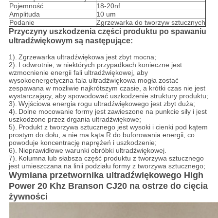
Pojemność
18-20nf
Amplituda
10 um
Podanie
Zgrzewarka do tworzyw sztucznych
Przyczyny uszkodzenia części produktu po spawaniu
ultradźwiękowym są następujące:
1).
Zgrzewarka ultradźwiękowa jest zbyt mocna;
2).
I odwrotnie, w niektórych przypadkach konieczne jest
wzmocnienie energii fali ultradźwiękowej, aby
wysokoenergetyczna fala ultradźwiękowa mogła zostać
zespawana w możliwie najkrótszym czasie, a krótki czas nie jest
wystarczający, aby spowodować uszkodzenie struktury produktu;
3).
Wyjściowa energia rogu ultradźwiękowego jest zbyt duża;
4).
Dolne mocowanie formy jest zawieszone na punkcie siły i jest
uszkodzone przez drgania ultradźwiękowe;
5).
Produkt z tworzywa sztucznego jest wysoki i cienki pod kątem
prostym do dołu, a nie ma kąta R do buforowania energii, co
powoduje koncentrację naprężeń i uszkodzenie;
6).
Nieprawidłowe warunki obróbki ultradźwiękowej.
7).
Kolumna lub słabsza część produktu z tworzywa sztucznego
jest umieszczana na linii podziału formy z tworzywa sztucznego;
Wymiana przetwornika ultradźwiękowego High
Power 20 Khz Branson CJ20 na ostrze do cięcia
żywności