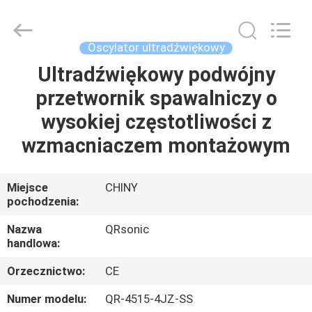
Hangzhou
Qianrong
Automation
Equipment
Co.,Ltd.
Oscylator ultradźwiękowy
All
Rights
Reserved.
Ultradźwiękowy podwójny
DOM
przetwornik spawalniczy o
PRODUKTY
wysokiej częstotliwości z
wzmacniaczem montażowym
O
NAS
Miejsce
CHINY
pochodzenia:
WYCIECZKA
Nazwa
QRsonic
handlowa:
PO
Orzecznictwo:
CE
FABRYCE
Numer modelu:
QR-4515-4JZ-SS