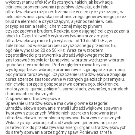
wykorzystaniu efektów fizycznych, takich jak kawitacja,
ciśnienie promieniowania i przepływ dźwięku, gdy fala
ultradźwiękowa rozprzestrzenia się w cieczy czyszczącej, w
celu oderwania zjawiska mechanicznego generowanego przez
brud na elemencie czyszczącym, a jednocześnie w celu
przyspieszenia reakcji chemicznej między płynem
czyszczącym a brudem. Reakcja, aby osiągnąć cel czyszczenia
obiektu. Częstotliwość wykorzystywana przez myjkę
ultradźwiękową może być wybrana od 10 do 500 kHz, w
zależności od wielkości i celu czyszczonego przedmiotu, i
ogólnie wynosi od 20 do 50 kHz. Wraz ze wzrostem
częstotliwości przetwornika ultradźwiękowego można
zastosować oscylator Langevina, wibrator wzdłużny, wibrator
grubości i tym podobne. Pod względem miniaturyzacji
występują także wibracje promieniowe i zginające za pomocą
oscylatora tarczowego. Czyszczenie ultradźwiękowe znajduje
coraz szersze zastosowanie w różnych gałęziach przemysłu,
rolnictwie, sprzęcie gospodarstwa domowego, elektronice,
motoryzacji, gumie, poligrafii, samolotach, żywności, szpitalach
i badaniach medycznych.
2, spawanie ultradźwiękowe
Spawanie ultradźwiękowe ma dwie główne kategorie:
ultradźwiękowe spawanie metali i ultradźwiękowe spawanie
tworzyw sztucznych. Wśród nich szeroko stosowana jest
ultradźwiękowa technologia spawania tworzyw sztucznych.
Wykorzystuje wibracje ultradźwiękowe generowane przez
przetwornik do przekazywania energii drgań ultradźwiękowych
do strefy spawania przez górny spaw. Ponieważ strefa