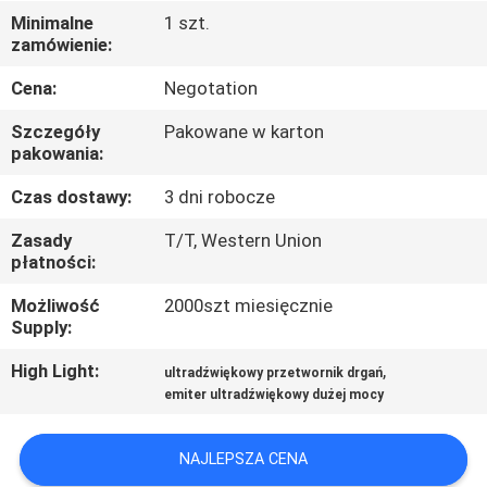
KONTROLA
Minimalne
1 szt.
zamówienie:
JAKOŚCI
Cena:
Negotation
SKONTAKTUJ
Szczegóły
Pakowane w karton
SIĘ
pakowania:
Z
Czas dostawy:
3 dni robocze
NAMI
Zasady
T/T, Western Union
płatności:
NOWOŚCI
Możliwość
2000szt miesięcznie
Supply:
SPRAWY
High Light:
,
ultradźwiękowy przetwornik drgań
emiter ultradźwiękowy dużej mocy
POPROŚ
NAJLEPSZA CENA
O