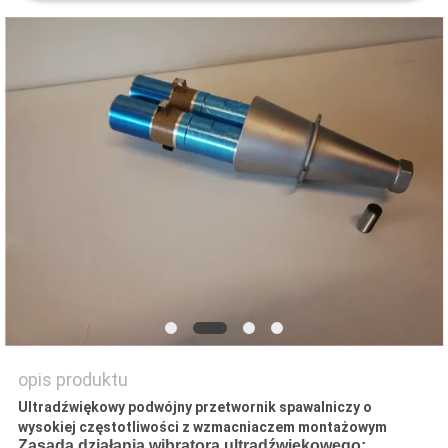
WYCENĘ
SITEMAP
POLITYKA
PRYWATNOŚCI
opis produktu
Ultradźwiękowy podwójny przetwornik spawalniczy o
wysokiej częstotliwości z wzmacniaczem montażowym
Zasada działania wibratora ultradźwiękowego: