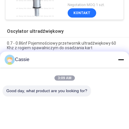
Negotation MOQ:1 szt.
KONTAKT
Oscylator ultradźwiękowy
0.7 - 0.86nf Pojemnościowy przetwornik ultradźwiękowy 60
Khz z rogiem spawalniczym do osadzania kart
Cassie
Zapewnienie niezbędnej obróbki ultradźwiękowej przy obróbce
maski z uszczelnieniem przetwornika ceramicznego o
częstotliwości 20 kHz
3:09 AM
15 Khz Ultradźwiękowy przetwornik dużej mocy 2600 w
Części zamienne do linii do obróbki maski N95
Good day, what product are you looking for?
popularne kategorie
Wszystko
Spawanie 
Maszyna Do 
Ultradźwiękowe 
Powlekania Sprayu 