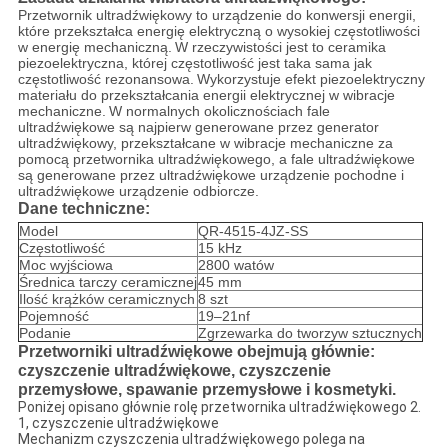
Przetwornik ultradźwiękowy to urządzenie do konwersji energii,
które przekształca energię elektryczną o wysokiej częstotliwości
w energię mechaniczną.
W rzeczywistości jest to ceramika
piezoelektryczna, której częstotliwość jest taka sama jak
częstotliwość rezonansowa.
Wykorzystuje efekt piezoelektryczny
materiału do przekształcania energii elektrycznej w wibracje
mechaniczne.
W normalnych okolicznościach fale
ultradźwiękowe są najpierw generowane przez generator
ultradźwiękowy, przekształcane w wibracje mechaniczne za
pomocą przetwornika ultradźwiękowego, a fale ultradźwiękowe
są generowane przez ultradźwiękowe urządzenie pochodne i
ultradźwiękowe urządzenie odbiorcze.
Dane techniczne:
Model
QR-4515-4JZ-SS
Częstotliwość
15 kHz
Moc wyjściowa
2800 watów
Średnica tarczy ceramicznej
45 mm
Ilość krążków ceramicznych
8 szt
Pojemność
19–21nf
Podanie
Zgrzewarka do tworzyw sztucznych
Przetworniki ultradźwiękowe obejmują głównie:
czyszczenie ultradźwiękowe, czyszczenie
przemysłowe, spawanie przemysłowe i kosmetyki.
Poniżej opisano głównie rolę przetwornika ultradźwiękowego 2.
1, czyszczenie ultradźwiękowe
Mechanizm czyszczenia ultradźwiękowego polega na