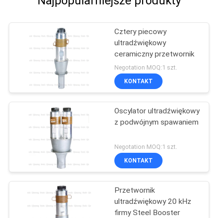
Najpopularniejsze produkty
Cztery piecowy
ultradźwiękowy
ceramiczny przetwornik
Negotation MOQ:1 szt.
KONTAKT
Oscylator ultradźwiękowy
z podwójnym spawaniem
Negotation MOQ:1 szt.
KONTAKT
Przetwornik
ultradźwiękowy 20 kHz
firmy Steel Booster