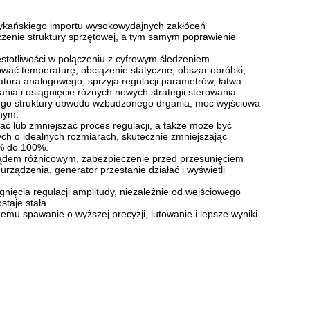
erykańskiego importu wysokowydajnych zakłóceń
zenie struktury sprzętowej, a tym samym poprawienie
ęstotliwości w połączeniu z cyfrowym śledzeniem
nować temperaturę, obciążenie statyczne, obszar obróbki,
tora analogowego, sprzyja regulacji parametrów, łatwa
ia i osiągnięcie różnych nowych strategii sterowania.
ego struktury obwodu wzbudzonego drgania, moc wyjściowa
nym.
ć lub zmniejszać proces regulacji, a także może być
h o idealnych rozmiarach, skutecznie zmniejszając
0% do 100%.
 prądem różnicowym, zabezpieczenie przed przesunięciem
urządzenia, generator przestanie działać i wyświetli
ągnięcia regulacji amplitudy, niezależnie od wejściowego
staje stała.
emu spawanie o wyższej precyzji, lutowanie i lepsze wyniki.