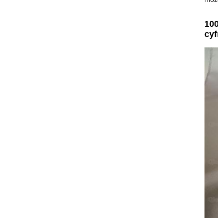
100
cy