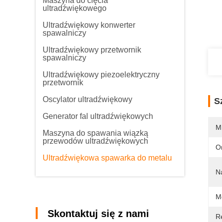
Maszyna do cięcia
ultradźwiękowego
Ultradźwiękowy konwerter
spawalniczy
Ultradźwiękowy przetwornik
spawalniczy
Ultradźwiękowy piezoelektryczny
przetwornik
Oscylator ultradźwiękowy
S
Generator fal ultradźwiękowych
M
Maszyna do spawania wiązką
przewodów ultradźwiękowych
O
Ultradźwiękowa spawarka do metalu
N
M
Skontaktuj się z nami
R