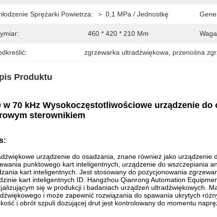
hłodzenie Sprężarki Powietrza:
＞ 0,1 MPa / Jednostkę
Gener
ymiar:
460 * 420 * 210 Mm
Waga 
dkreślić:
zgrzewarka ultradźwiękowa
, 
przenośna zgr
pis Produktu
 w 70 kHz Wysokoczęstotliwościowe urządzenie do o
frowym sterownikiem
s:
adźwiękowe urządzenie do osadzania, znane również jako urządzenie do
ewania punktowego kart inteligentnych, urządzenie do wszczepiania ante
zania kart inteligentnych.
Jest stosowany do pozycjonowania zgrzewani
dzinie kart inteligentnych ID.
Hangzhou Qianrong Automation Equipment 
jalizującym się w produkcji i badaniach urządzeń ultradźwiękowych.
Ma
adźwiękowego i może zapewnić rozwiązania do spawania ukrytych różny
kość i obrót szpuli dozującej drut jest kontrolowany do momentu naprę