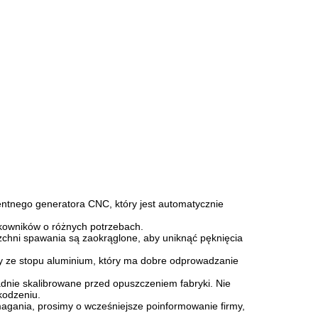
entnego generatora CNC, który jest automatycznie
kowników o różnych potrzebach.
zchni spawania są zaokrąglone, aby uniknąć pęknięcia
ny ze stopu aluminium, który ma dobre odprowadzanie
adnie skalibrowane przed opuszczeniem fabryki.
Nie
kodzeniu.
magania, prosimy o wcześniejsze poinformowanie firmy,