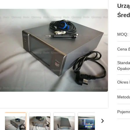
Urzą
Śred
MOQ:
Cena £
Stand
Opako
Okres 
Metoda
Pojem