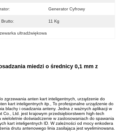
ator:
Generator Cyfrowy
Brutto:
11 Kg
zewarka ultradźwiękowa
sadzania miedzi o średnicy 0,1 mm z
 zgrzewania anten kart inteligentnych, urządzenie do
n kart inteligentnych itp., To profesjonalne urządzenie do
a blachy i osadzania anteny.
Jedna z ważnych aplikacji w
Co., Ltd. jest krajowym przedsiębiorstwem high-tech
 wieloletnie doświadczenie w zastosowaniach do spawania
ch kart inteligentnych ID. W zależności od mocy enkodera
żenia drutu antenowego linia zasilająca jest wyeliminowana.