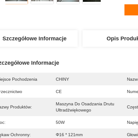
Szczegółowe Informacje
Opis Produ
zczegółowe Informacje
iejsce Pochodzenia
CHINY
Nazw
rzecznictwo
CE
Nume
Maszyna Do Osadzania Drutu 
azwy Produktów:
Częst
Ultradźwiękowego
oc:
50W
Napię
ękaw Ochronny:
Φ16 * 121mm
Głowi