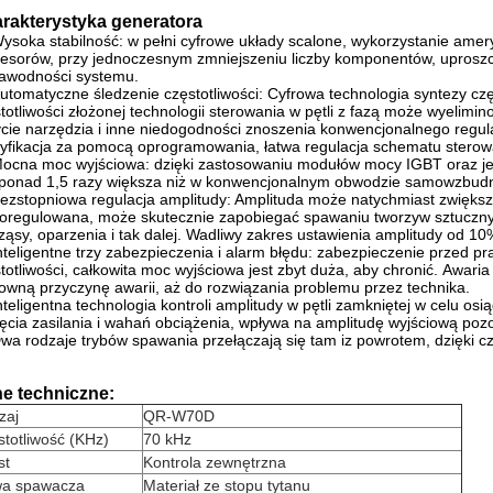
rakterystyka generatora
ysoka stabilność: w pełni cyfrowe układy scalone, wykorzystanie am
esorów, przy jednoczesnym zmniejszeniu liczby komponentów, uproszc
awodności systemu.
utomatyczne śledzenie częstotliwości: Cyfrowa technologia syntezy cz
totliwości złożonej technologii sterowania w pętli z fazą może wyelimi
cie narzędzia i inne niedogodności znoszenia konwencjonalnego regula
fikacja za pomocą oprogramowania, łatwa regulacja schematu sterowan
ocna moc wyjściowa: dzięki zastosowaniu modułów mocy IGBT oraz j
 ponad 1,5 razy większa niż w konwencjonalnym obwodzie samowzbud
ezstopniowa regulacja amplitudy: Amplituda może natychmiast zwiększa
oregulowana, może skutecznie zapobiegać spawaniu tworzyw sztucznyc
ząsy, oparzenia i tak dalej.
Wadliwy zakres ustawienia amplitudy od 1
nteligentne trzy zabezpieczenia i alarm błędu: zabezpieczenie przed
totliwości, całkowita moc wyjściowa jest zbyt duża, aby chronić.
Awaria 
owną przyczynę awarii, aż do rozwiązania problemu przez technika.
nteligentna technologia kontroli amplitudy w pętli zamkniętej w celu osi
ęcia zasilania i wahań obciążenia, wpływa na amplitudę wyjściową pozo
wa rodzaje trybów spawania przełączają się tam iz powrotem, dzięki cz
e techniczne:
zaj
QR-W70D
totliwość (KHz)
70 kHz
st
Kontrola zewnętrzna
wa spawacza
Materiał ze stopu tytanu