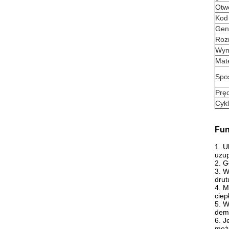
Otw
Kod 
Gen
Roz
Wym
Mate
Spo
Prę
Cykl
Fun
1. U
uzup
2. G
3. W
drut
4. M
ciep
5. W
demo
6. J
może