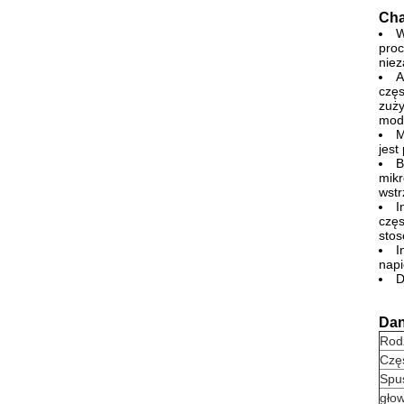
Cha
W
proc
niez
A
częs
zuży
mody
M
jest
B
mikr
wstr
I
częs
stos
I
napi
D
Dan
Rod
Częs
Spu
gło