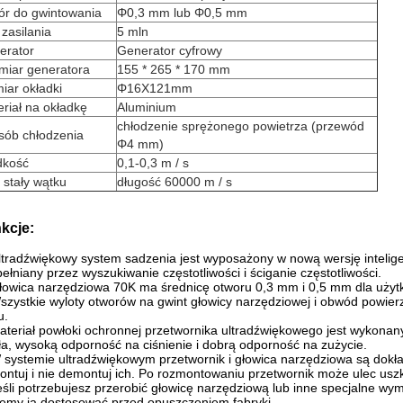
ór do gwintowania
Φ0,3 mm lub Φ0,5 mm
zasilania
5 mln
erator
Generator cyfrowy
miar generatora
155 * 265 * 170 mm
iar okładki
Φ16X121mm
riał na okładkę
Aluminium
chłodzenie sprężonego powietrza (przewód
sób chłodzenia
Φ4 mm)
dkość
0,1-0,3 m / s
 stały wątku
długość 60000 m / s
kcje:
ltradźwiękowy system sadzenia jest wyposażony w nową wersję intelig
ełniany przez wyszukiwanie częstotliwości i ściganie częstotliwości.
łowica narzędziowa 70K ma średnicę otworu 0,3 mm i 0,5 mm dla użyt
szystkie wyloty otworów na gwint głowicy narzędziowej i obwód powier
u.
ateriał powłoki ochronnej przetwornika ultradźwiękowego jest wykona
ła, wysoką odporność na ciśnienie i dobrą odporność na zużycie.
 systemie ultradźwiękowym przetwornik i głowica narzędziowa są dokł
ntuj i nie demontuj ich.
Po rozmontowaniu przetwornik może ulec usz
eśli potrzebujesz przerobić głowicę narzędziową lub inne specjalne wy
my ją dostosować przed opuszczeniem fabryki.