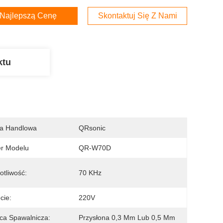
Najlepszą Cenę
Skontaktuj Się Z Nami
ktu
a Handlowa
QRsonic
r Modelu
QR-W70D
otliwość:
70 KHz
cie:
220V
ca Spawalnicza:
Przysłona 0,3 Mm Lub 0,5 Mm