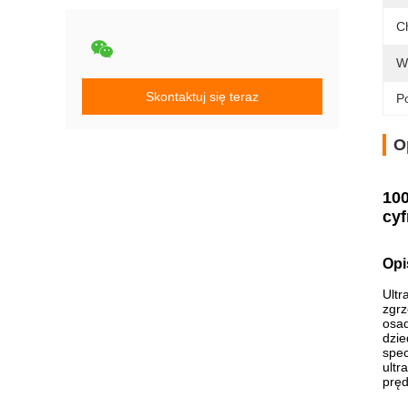
C
W
Skontaktuj się teraz
Po
O
100
cy
Opi
Ultr
zgrz
osad
dzie
spec
ultr
pręd