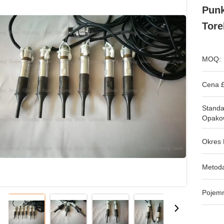
Punk
Tore
MOQ:
Cena £
Stand
Opako
Okres 
Metoda
Pojem