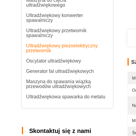
Maszyna do cięcia
ultradźwiękowego
Ultradźwiękowy konwerter
spawalniczy
Ultradźwiękowy przetwornik
spawalniczy
Ultradźwiękowy piezoelektryczny
przetwornik
Oscylator ultradźwiękowy
S
Generator fal ultradźwiękowych
M
Maszyna do spawania wiązką
przewodów ultradźwiękowych
O
Ultradźwiękowa spawarka do metalu
N
M
Skontaktuj się z nami
Ś