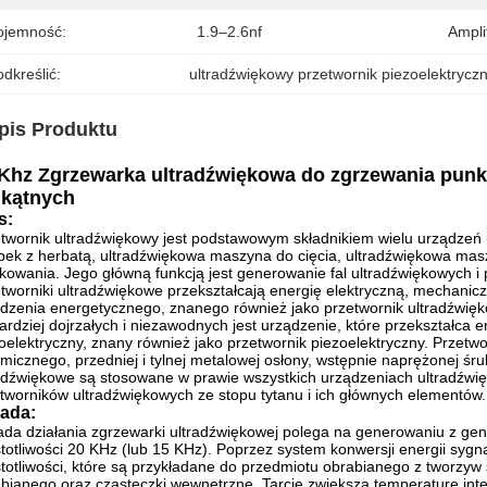
ojemność:
1.9–2.6nf
Ampli
dkreślić:
ultradźwiękowy przetwornik piezoelektrycz
pis Produktu
 Khz Zgrzewarka ultradźwiękowa do zgrzewania pun
jkątnych
s:
twornik ultradźwiękowy jest podstawowym składnikiem wielu urządzeń 
bek z herbatą, ultradźwiękowa maszyna do cięcia, ultradźwiękowa ma
kowania.
Jego główną funkcją jest generowanie fal ultradźwiękowych i
tworniki ultradźwiękowe przekształcają energię elektryczną, mechanicz
dzenia energetycznego, znanego również jako przetwornik ultradźwięko
ardziej dojrzałych i niezawodnych jest urządzenie, które przekształca 
oelektryczny, znany również jako przetwornik piezoelektryczny.
Przetwo
micznego, przedniej i tylnej metalowej osłony, wstępnie naprężonej śruby
adźwiękowe są stosowane w prawie wszystkich urządzeniach ultradźwi
tworników ultradźwiękowych ze stopu tytanu i ich głównych elementów.
ada:
da działania zgrzewarki ultradźwiękowej polega na generowaniu z gen
totliwości 20 KHz (lub 15 KHz).
Poprzez system konwersji energii sygn
totliwości, które są przykładane do przedmiotu obrabianego z tworzyw
bianego oraz cząsteczki wewnętrzne.
Tarcie zwiększa temperaturę inter