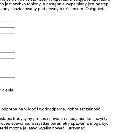
 jest szybko topiony, a następnie wypełniany jest odstęp
odzony i kształtowany pod pewnym ciśnieniem.
Osiągnięto
 ciepła
 odporne na wilgoć i wodoodporne, dobra szczelność
.
astąpić tradycyjny proces spawania / spajania, tani, czysty i
proces spawania, wszystkie parametry spawania mogą być
erki można ją łatwo wyeliminować i utrzymać.