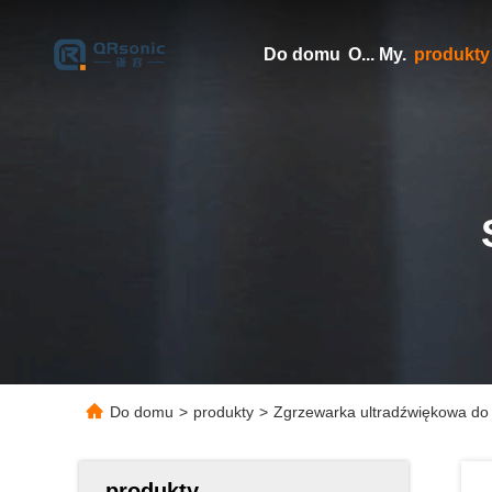
Do domu
O... My.
produkty
Do domu
>
produkty
>
Zgrzewarka ultradźwiękowa do
produkty