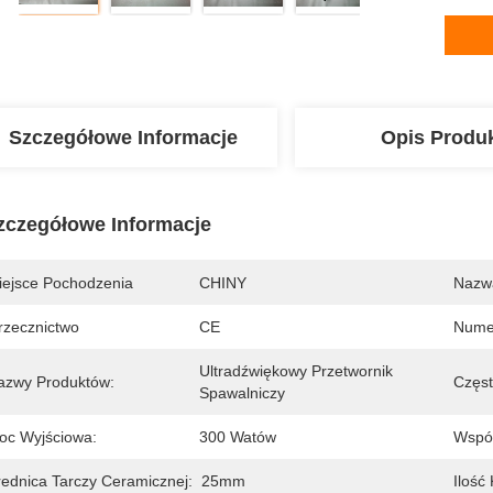
Szczegółowe Informacje
Opis Produ
zczegółowe Informacje
iejsce Pochodzenia
CHINY
Nazw
rzecznictwo
CE
Nume
Ultradźwiękowy Przetwornik 
azwy Produktów:
Częst
Spawalniczy
oc Wyjściowa:
300 Watów
Wspó
rednica Tarczy Ceramicznej:
25mm
Ilość