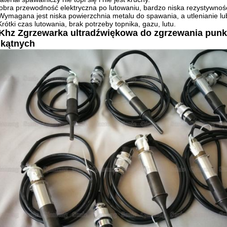
obra przewodność elektryczna po lutowaniu, bardzo niska rezystywność
Wymagana jest niska powierzchnia metalu do spawania, a utlenianie l
Krótki czas lutowania, brak potrzeby topnika, gazu, lutu.
 Khz Zgrzewarka ultradźwiękowa do zgrzewania pun
jkątnych