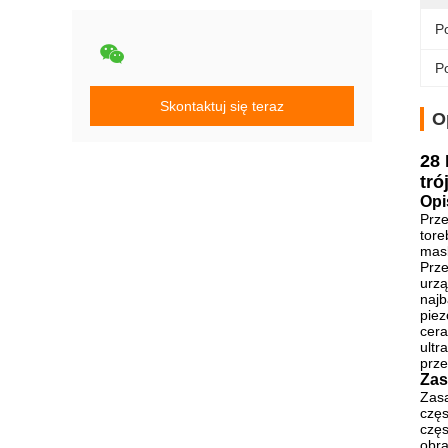
P
Po
Skontaktuj się teraz
O
28
tró
Opi
Prze
tore
mas
Prze
urzą
najb
piez
cera
ultr
prze
Zas
Zasa
częs
częs
obra