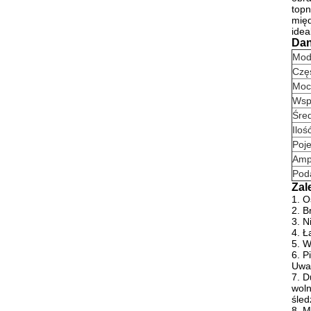
topn
międ
idea
Dan
Mod
Częs
Moc
Wsp
Śred
Ilo
Poj
Amp
Pod
Zal
1. O
2. B
3. N
4. Ł
5. W
6. P
Uwa
7. D
woln
śled
8. M