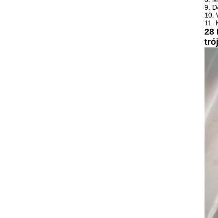
9. D
10. 
11. 
28
tró