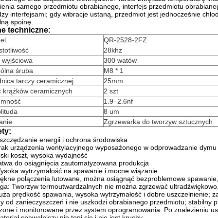
ienia samego przedmiotu obrabianego, interfejs przedmiotu obrabianego
zy interfejsami;
gdy wibracje ustaną, przedmiot jest jednocześnie chł
lną spoinę.
e techniczne:
el
QR-2528-2FZ
totliwość
28khz
 wyjściowa
300 watów
ólna śruba
M8 * 1
nica tarczy ceramicznej
25mm
ść krążków ceramicznych
2 szt
emność
1.9–2.6nf
lituda
8 um
anie
Zgrzewarka do tworzyw sztucznych
ety:
szczędzanie energii i ochrona środowiska
rak urządzenia wentylacyjnego wyposażonego w odprowadzanie dymu i
iski koszt, wysoka wydajność
atwa do osiągnięcia zautomatyzowana produkcja
ysoka wytrzymałość na spawanie i mocne wiązanie
iękne połączenia lutowane, można osiągnąć bezproblemowe spawanie,
ga: Tworzyw termoutwardzalnych nie można zgrzewać ultradźwiękowo
uża prędkość spawania, wysoka wytrzymałość i dobre uszczelnienie;
z
y od zanieczyszczeń i nie uszkodzi obrabianego przedmiotu;
stabilny 
zone i monitorowane przez system oprogramowania. Po znalezieniu ust
ateriał spawalniczy nie topi się i nie jest kruchy.