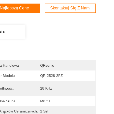
Najlepszą Cenę
Skontaktuj Się Z Nami
ktu
a Handlowa
QRsonic
r Modelu
QR-2528-2FZ
otliwość:
28 KHz
lna Śruba:
M8 * 1
 Krążków Ceramicznych:
2 Szt