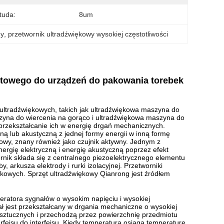
tuda:
8um
ny
, 
przetwornik ultradźwiękowy wysokiej częstotliwości
ktowego do urządzeń do pakowania torebek
ultradźwiękowych, takich jak ultradźwiękowa maszyna do
szyna do wiercenia na gorąco i ultradźwiękowa maszyna do
 przekształcanie ich w energię drgań mechanicznych.
ną lub akustyczną z jednej formy energii w inną formę
wy, znany również jako czujnik aktywny.
Jednym z
energię elektryczną i energię akustyczną poprzez efekt
rnik składa się z centralnego piezoelektrycznego elementu
, arkusza elektrody i rurki izolacyjnej.
Przetworniki
ękowych.
Sprzęt ultradźwiękowy Qianrong jest źródłem
eratora sygnałów o wysokim napięciu i wysokiej
ał jest przekształcany w drgania mechaniczne o wysokiej
 sztucznych i przechodzą przez powierzchnię przedmiotu
fejsu do interfejsu.
Kiedy temperatura osiąga temperaturę