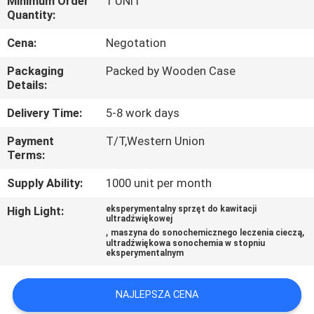
Minimum Order
1 UNIT
KONTROLA
Quantity:
JAKOŚCI
Cena:
Negotation
Packaging
Packed by Wooden Case
SKONTAKTUJ
Details:
SIĘ
Delivery Time:
5-8 work days
Z
Payment
T/T,Western Union
NAMI
Terms:
Supply Ability:
1000 unit per month
NOWOŚCI
High Light:
eksperymentalny sprzęt do kawitacji
ultradźwiękowej
,
,
maszyna do sonochemicznego leczenia cieczą
SPRAWY
ultradźwiękowa sonochemia w stopniu
eksperymentalnym
POPROŚ
NAJLEPSZA CENA
O