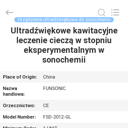
Hangzhou
Qianrong
Automation
Equipment
Co.,Ltd.
Urządzenia ultradźwiękowe do sonochemii
All
Rights
Reserved.
Ultradźwiękowe kawitacyjne
DOM
leczenie cieczą w stopniu
PRODUKTY
eksperymentalnym w
sonochemii
O
NAS
Place of Origin:
China
Nazwa
FUNSONIC
WYCIECZKA
handlowa:
PO
Orzecznictwo:
CE
FABRYCE
Model Number:
FSD-2012-GL