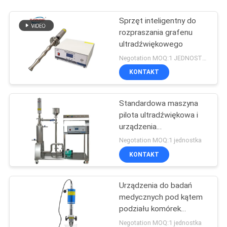
Sprzęt inteligentny do
rozpraszania grafenu
ultradźwiękowego
Negotation MOQ:1 JEDNOSTKA
KONTAKT
Standardowa maszyna
pilota ultradźwiękowa i
urządzenia
sonochemiczne
Negotation MOQ:1 jednostka
KONTAKT
Urządzenia do badań
medycznych pod kątem
podziału komórek
biologicznych i
Negotation MOQ:1 jednostka