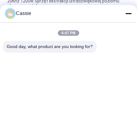
20Khz 1200w Sprzęt ekstrakcji ultradźwiękowej poziomu
eksperymentalnego
Cassie
Urządzenie do dyspersji ultradźwiękowego kruszywa
komórkowego 40Khz 500w
6:47 PM
Wibracje rezonansowe ultradźwiękowe dla agregatów
grafenowych
Good day, what product are you looking for?
popularne kategorie
Wszystko
Spawanie 
Maszyna Do 
Ultradźwiękowe 
Powlekania Sprayu 
Metali
Ultradźwiękowego
Ultrasonowe 
Urządzenia 
Powłoki Indyjowe
Ultradźwiękowe Do 
Sonochemii
Utrata Roztopu 
Ultradźwiękowa 
Ultradźwiękowego
Obróbka 
Wspomagana
Sprzęt Do 
Ultradźwiękowa 
Przetwarzania 
Spawarka Do 