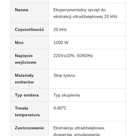
Nazwa
Eksperymentalny sprzęt do
ekstrakcji ultradźwiękowej 20 kHz
Częstotliwość
20 kHz
Moc
1000 W
Napięcie
220V±10%, 50/60Hz
wejściowe
Materiały
Stop tytanu
emiterów
Typ emitera
Typ skupienia
Trwała
0-80℃
temperatura
Zastosowanie
Ekstrakcja ultradźwiękowa,
dyspersja, emulgowanie,