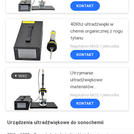
ultradźwięków
KONTAKT
40Khz ultradźwięki w
chemii organicznej z rogu
tytanu
Negotation MOQ:1 jednostka
KONTAKT
Utrzymanie
ultradźwiękowe
materiałów
ceramicznych w proszku
Negotation MOQ:1 jednostka
KONTAKT
Urządzenia ultradźwiękowe do sonochemii